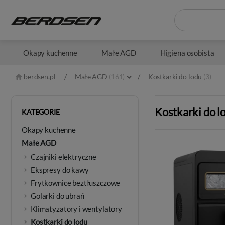
Okapy kuchenne
Małe AGD
Higiena osobista
/
/
berdsen.pl
Małe AGD
(161)
Kostkarki do lodu
(3)
Kostkarki do l
KATEGORIE
Okapy kuchenne
Małe AGD
Czajniki elektryczne
Ekspresy do kawy
Frytkownice beztłuszczowe
Golarki do ubrań
Klimatyzatory i wentylatory
Kostkarki do lodu