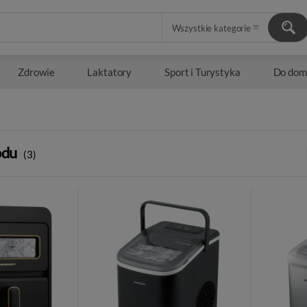
Zdrowie
Laktatory
Sport i Turystyka
Do dom
odu
(3)