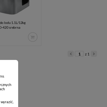
do lodu 1.1L/12kg
D-420 srebrna
z
1
su.
ycznych
ach
 wyrazić,