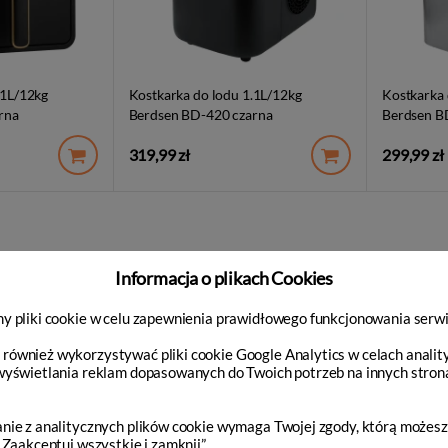
.1L/12kg
Kostkarka do lodu 1.1L/12kg
Kostkarka 
rna
Berdsen BD-420 czarna
Berdsen B
319,99 zł
299,99 zł
Informacja o plikach Cookies
y pliki cookie w celu zapewnienia prawidłowego funkcjonowania serwi
ównież wykorzystywać pliki cookie Google Analytics w celach analit
wyświetlania reklam dopasowanych do Twoich potrzeb na innych stron
nie z analitycznych plików cookie wymaga Twojej zgody, którą możesz
 „Zaakceptuj wszystkie i zamknij”.