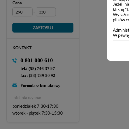
Cena
Jeżeli n
kliknij 
-
Wyrażon
plików c
ZASTOSUJ
Administ
W pewnyc
KONTAKT
0 801 000 610
tel.: (58) 746 37 97
fax: (58) 739 50 92
Formularz kontaktowy
Infolinia czynna:
poniedziałek 7:30-17:30
wtorek - piątek 7:30-15:30