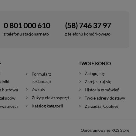
0 801 000 610
(58) 746 37 97
z telefonu stacjonarnego
z telefonu komórkowego
E
TWOJE KONTO
i
Zaloguj się
Formularz
reklamacji
dniki
Zarejestruj się
Zwroty
a hurtowa
Historia zamówień
Zużyty elektrosprzęt
 zakupów
Twoje adresy dostawy
Katalog kategorii
rywatności
Zarządzaj Cookies
Oprogramowanie KQS Store