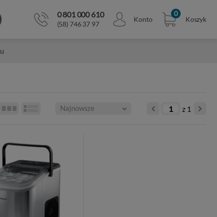
0 801 000 610
0
Konto
Koszyk
(58) 746 37 97
u
z
1