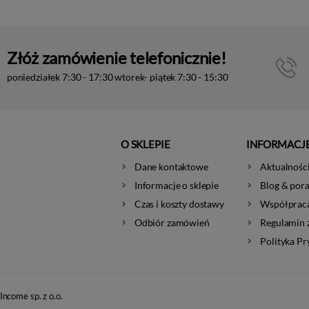
Złóż zamówienie telefonicznie!
poniedziałek 7:30 - 17:30
wtorek- piątek 7:30 - 15:30
O SKLEPIE
INFORMACJ
Dane kontaktowe
Aktualnośc
Informacje o sklepie
Blog & pora
Czas i koszty dostawy
Współprac
Odbiór zamówień
Regulamin
Polityka P
ncome sp. z o.o.