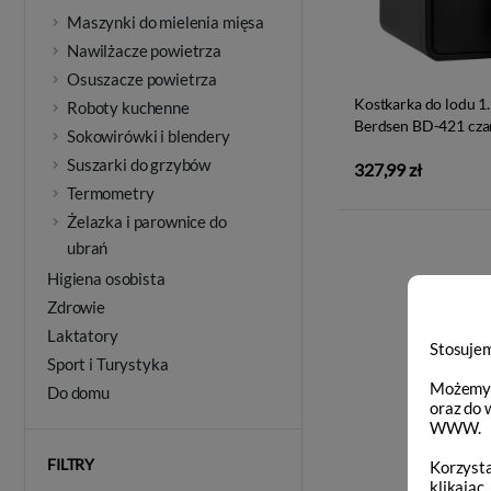
Maszynki do mielenia mięsa
Nawilżacze powietrza
Osuszacze powietrza
Kostkarka do lodu 1
Roboty kuchenne
Berdsen BD-421 cza
Sokowirówki i blendery
Suszarki do grzybów
327,99 zł
Termometry
Żelazka i parownice do
ubrań
Higiena osobista
Zdrowie
Laktatory
Stosujem
Sport i Turystyka
Możemy r
Do domu
oraz do 
WWW.
FILTRY
Korzysta
klikając