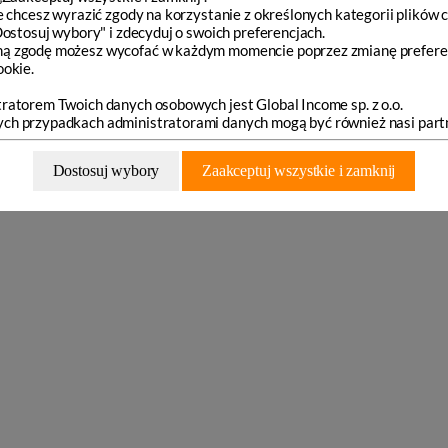
ie chcesz wyrazić zgody na korzystanie z określonych kategorii plików c
"Dostosuj wybory" i zdecyduj o swoich preferencjach.
ą zgodę możesz wycofać w każdym momencie poprzez zmianę prefere
ookie.
ratorem Twoich danych osobowych jest Global Income sp. z o.o.
h przypadkach administratorami danych mogą być również nasi part
Dostosuj wybory
Zaakceptuj wszystkie i zamknij